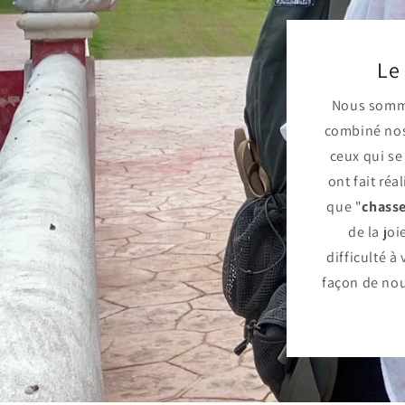
Le
Nous somme
combiné nos
ceux qui s
ont fait réa
que "
chasse
de la jo
difficulté à
façon de nou