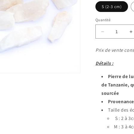
S (2-3 cm)
Quantité
Réduire
A
la
l
quantité
q
Prix de vente cons
de
d
Pierre
P
Détails :
de
d
Lune
L
Pierre de l
Brute
B
de Tanzanie, q
sourcée
Provenance
Taille des é
S : 2 à 3
M : 3 à 4