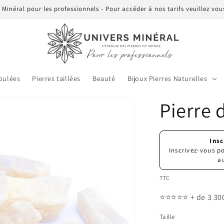
Minéral pour les professionnels - Pour accéder à nos tarifs veuillez vo
roulées
Pierres taillées
Beauté
Bijoux Pierres Naturelles
Pierre 
Prix
Ins
habituel
Inscrivez-vous po
a
TTC
⭐️⭐️⭐️⭐️⭐️
+ de 3 30
Taille