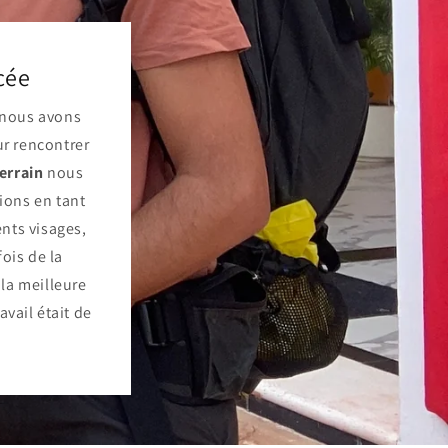
cée
 nous avons
r rencontrer
terrain
nous
rions en tant
ents visages,
ois de la
 la meilleure
avail était de