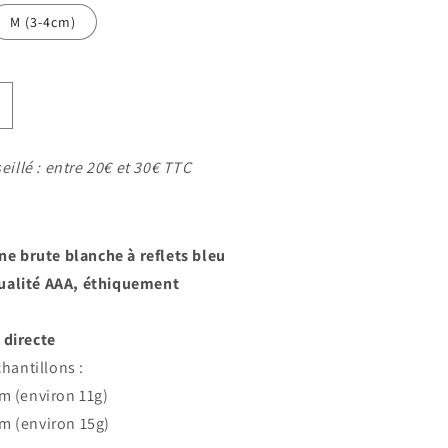
M (3-4cm)
ugmenter
a
uantité
eillé : entre 20€ et 30€ TTC
e
ierre
e
une
une brute blanche à reflets bleu
rute
ualité AAA, é
thiquement
 directe
chantillons :
cm (environ 11g)
cm (environ 15g)