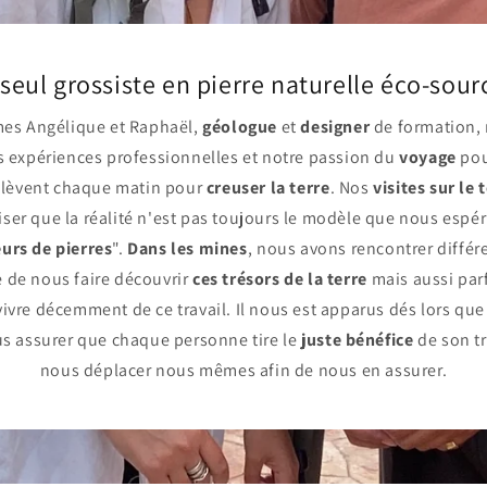
 seul grossiste en pierre naturelle éco-sour
s Angélique et Raphaël,
géologue
et
designer
de formation,
 expériences professionnelles et notre passion du
voyage
pou
e lèvent chaque matin pour
creuser la terre
. Nos
visites sur le 
liser que la réalité n'est pas toujours le modèle que nous espé
urs de pierres
".
Dans les mines
, nous avons rencontrer différ
ie de nous faire découvrir
ces trésors de la terre
mais aussi parf
 vivre décemment de ce travail. Il nous est apparus dés lors que
s assurer que chaque personne tire le
juste bénéfice
de son tr
nous déplacer nous mêmes afin de nous en assurer.