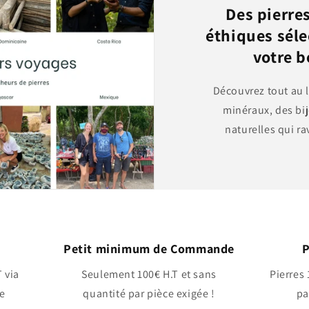
Des pierre
éthiques sél
votre 
Découvrez tout au 
minéraux, des bij
naturelles qui ra
Petit minimum de Commande
P
 via
Seulement 100€ H.T et sans
Pierres
e
quantité par pièce exigée !
pa