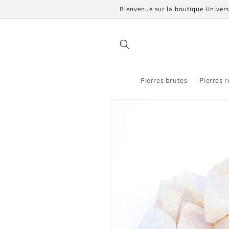
et
Bienvenue sur la boutique Univers 
passer
au
contenu
Pierres brutes
Pierres 
Passer aux
informations
produits