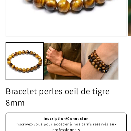
Ouvrir
O
le
le
média
m
1
2
dans
d
une
u
fenêtre
f
modale
m
Bracelet perles oeil de tigre
8mm
Prix
Inscription/Connexion
habituel
Inscrivez-vous pour accéder à nos tarifs réservés aux
professionnels