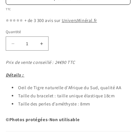
TTC
⭐️⭐️⭐️⭐️⭐️
+ de 3 300 avis sur
UniversMinéral.fr
Quantité
Réduire
Augmenter
la
la
quantité
quantité
Prix de vente conseillé : 24€90 TTC
de
de
Bracelet
Bracelet
Détails :
perles
perles
oeil
oeil
Oeil de Tigre naturelle d'Afrique du Sud, qualité AA
de
de
Taille du bracelet :
taille unique
élastique
18cm
tigre
tigre
8mm
8mm
Taille des perles d’améthyste : 8mm
©Photos protégées-Non utilisable