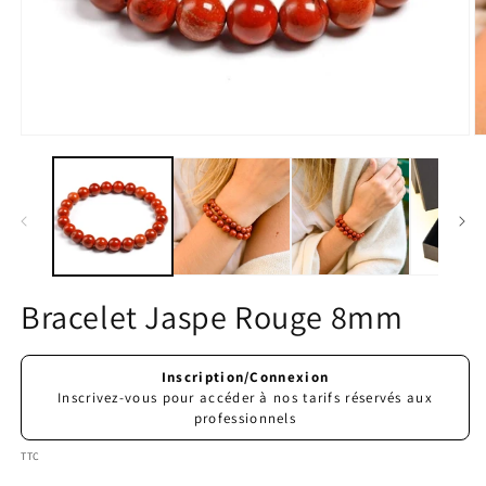
Ouvrir
O
le
le
média
m
1
2
dans
d
une
u
fenêtre
f
modale
m
Bracelet Jaspe Rouge 8mm
Prix
Inscription/Connexion
habituel
Inscrivez-vous pour accéder à nos tarifs réservés aux
professionnels
TTC