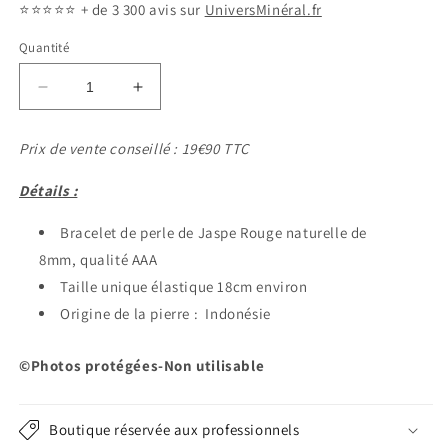
⭐️⭐️⭐️⭐️⭐️
+ de 3 300 avis sur
UniversMinéral.fr
Quantité
Réduire
Augmenter
la
la
quantité
quantité
Prix de vente conseillé : 19€90 TTC
de
de
Bracelet
Bracelet
Détails :
Jaspe
Jaspe
Rouge
Rouge
Bracelet de perle de Jaspe Rouge naturelle de
8mm
8mm
8mm,
qualité AAA
Taille unique élastique 18cm environ
Origine de la pierre :
Indonésie
©Photos protégées-Non utilisable
Boutique réservée aux professionnels