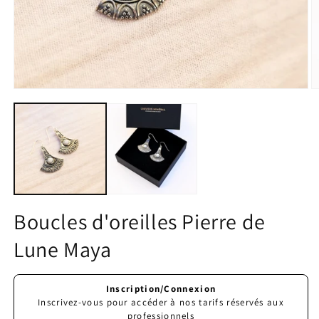
Ouvrir
O
le
le
média
m
1
2
dans
d
une
u
fenêtre
f
modale
m
Boucles d'oreilles Pierre de
Lune Maya
Prix
Inscription/Connexion
habituel
Inscrivez-vous pour accéder à nos tarifs réservés aux
professionnels