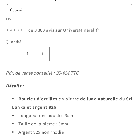
Épuisé
TTC
⭐️⭐️⭐️⭐️⭐️
+ de 3 300 avis sur
UniversMinéral.fr
Quantité
Réduire
Augmenter
la
la
quantité
quantité
Prix de vente conseillé : 35-45€ TTC
de
de
Boucles
Boucles
Détails
:
d&#39;oreilles
d&#39;oreilles
Pierre
Pierre
Boucles d'oreilles en pierre de lune naturelle du Sri
de
de
Lanka et argent 925
Lune
Lune
Maya
Maya
Longueur des boucles 3cm
Taille de la pierre : 5mm
Argent 925 non rhodié