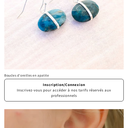
i
o
n
:
Boucles d'oreilles en apatite
Prix
Inscription/Connexion
habituel
Inscrivez-vous pour accéder à nos tarifs réservés aux
professionnels