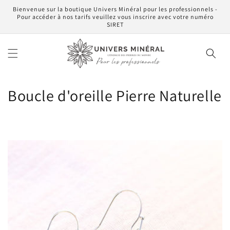
et
Bienvenue sur la boutique Univers Minéral pour les professionnels -
passer
Pour accéder à nos tarifs veuillez vous inscrire avec votre numéro
au
SIRET
contenu
C
Boucle d'oreille Pierre Naturelle
o
l
l
e
c
t